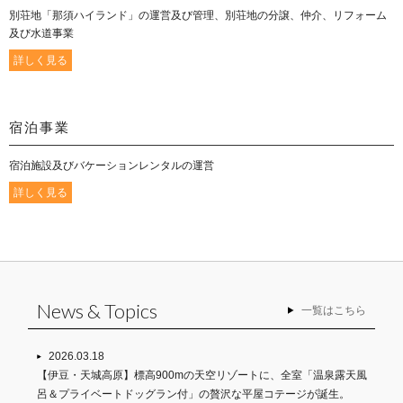
別荘地「那須ハイランド」の運営及び管理、別荘地の分譲、仲介、リフォーム
及び水道事業
詳しく見る
宿泊事業
宿泊施設及びバケーションレンタルの運営
詳しく見る
News & Topics
一覧はこちら
2026.03.18
【伊豆・天城高原】標高900mの天空リゾートに、全室「温泉露天風
呂＆プライベートドッグラン付」の贅沢な平屋コテージが誕生。