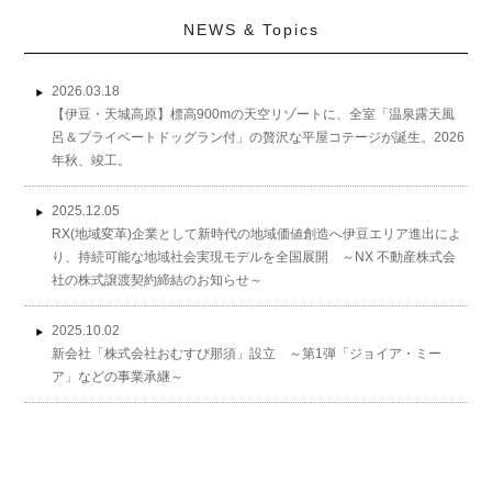
NEWS & Topics
2026.03.18
【伊豆・天城高原】標高900mの天空リゾートに、全室「温泉露天風
呂＆プライベートドッグラン付」の贅沢な平屋コテージが誕生。2026
年秋、竣工。
2025.12.05
RX(地域変革)企業として新時代の地域価値創造へ伊豆エリア進出によ
り、持続可能な地域社会実現モデルを全国展開 ～NX 不動産株式会
社の株式譲渡契約締結のお知らせ～
2025.10.02
新会社「株式会社おむすび那須」設立 ～第1弾「ジョイア・ミー
ア」などの事業承継～