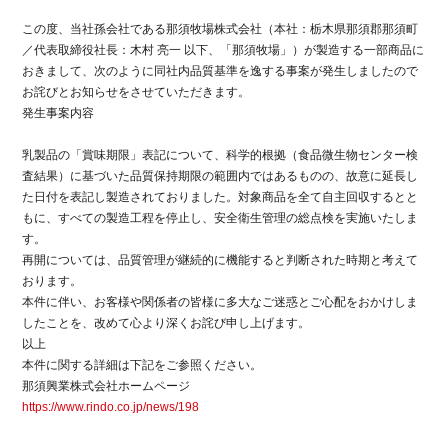
この度、当社孫会社である那須牧場株式会社（本社：栃木県那須郡那須町
／代表取締役社長：木村 亮一 以下、「那須牧場」）が製造する一部商品に
おきまして、次のように同社内品質基準を逸する事案が発生しましたので
お詫びとお知らせをさせていただきます。
発生事案内容
乳製品の「賞味期限」表記について、科学的根拠（食品微生物センター検
査結果）に基づいた品質保持期限の範囲内ではあるものの、故意に延長し
た日付を表記し製造されておりました。対象商品を全て自主回収するとと
もに、すべての製造工程を停止し、安全衛生管理の総点検を実施いたしま
す。
再開については、品質管理が継続的に機能すると判断された時期と考えて
おります。
本件に伴い、お客様や関係者の皆様に多大なご迷惑とご心配をおかけしま
したことを、改めて心より深くお詫び申し上げます。
以上
本件に関する詳細は下記をご参照ください。
那須興業株式会社ホームページ
https://www.rindo.co.jp/news/198