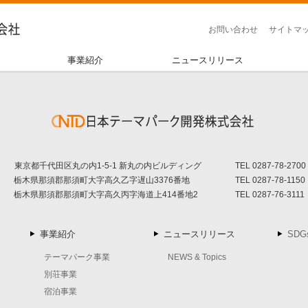
お問い合わせ
サイトマ
事業紹介
ニュースリリース
東京都千代田区丸の内1-5-1 新丸の内ビルディング
TEL
0287-78-2700
栃木県那須郡那須町大字高久乙字遅山3376番地
TEL
0287-78-1150
栃木県那須郡那須町大字高久丙字海道上414番地2
TEL
0287-76-3111
事業紹介
ニュースリリース
SDG
テーマパーク事業
NEWS & Topics
別荘事業
宿泊事業