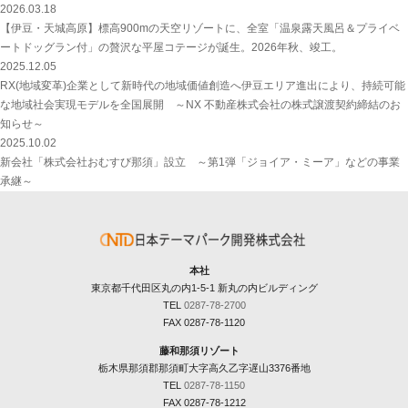
2026.03.18
【伊豆・天城高原】標高900mの天空リゾートに、全室「温泉露天風呂＆プライベ
ートドッグラン付」の贅沢な平屋コテージが誕生。2026年秋、竣工。
2025.12.05
RX(地域変革)企業として新時代の地域価値創造へ伊豆エリア進出により、持続可能
な地域社会実現モデルを全国展開 ～NX 不動産株式会社の株式譲渡契約締結のお
知らせ～
2025.10.02
新会社「株式会社おむすび那須」設立 ～第1弾「ジョイア・ミーア」などの事業
承継～
本社
東京都千代田区丸の内1-5-1 新丸の内ビルディング
TEL
0287-78-2700
FAX 0287-78-1120
藤和那須リゾート
栃木県那須郡那須町大字高久乙字遅山3376番地
TEL
0287-78-1150
FAX 0287-78-1212