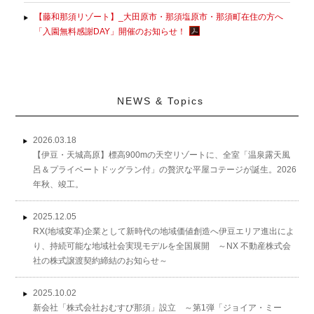
【藤和那須リゾート】_大田原市・那須塩原市・那須町在住の方へ
「入園無料感謝DAY」開催のお知らせ！
NEWS & Topics
2026.03.18
【伊豆・天城高原】標高900mの天空リゾートに、全室「温泉露天風
呂＆プライベートドッグラン付」の贅沢な平屋コテージが誕生。2026
年秋、竣工。
2025.12.05
RX(地域変革)企業として新時代の地域価値創造へ伊豆エリア進出によ
り、持続可能な地域社会実現モデルを全国展開 ～NX 不動産株式会
社の株式譲渡契約締結のお知らせ～
2025.10.02
新会社「株式会社おむすび那須」設立 ～第1弾「ジョイア・ミー