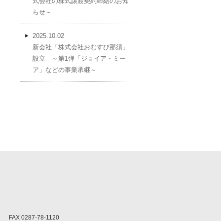
式会社の株式譲渡契約締結のお知
らせ～
2025.10.02
新会社「株式会社おむすび那須」
設立 ～第1弾「ジョイア・ミー
ア」などの事業承継～
FAX 0287-78-1120