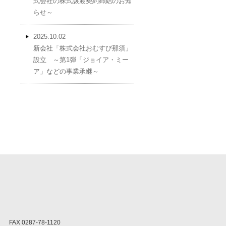
式会社の株式譲渡契約締結のお知
らせ～
2025.10.02
新会社「株式会社おむすび那須」
設立 ～第1弾「ジョイア・ミー
ア」などの事業承継～
FAX 0287-78-1120