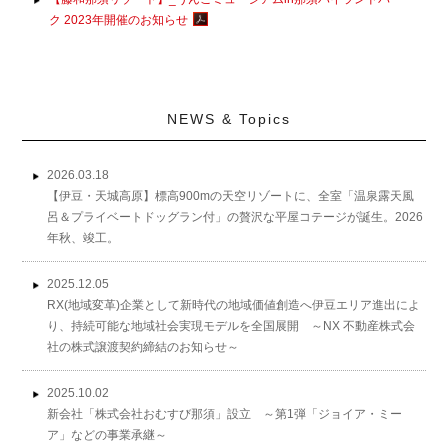
ク 2023年開催のお知らせ
NEWS & Topics
2026.03.18
【伊豆・天城高原】標高900mの天空リゾートに、全室「温泉露天風
呂＆プライベートドッグラン付」の贅沢な平屋コテージが誕生。2026
年秋、竣工。
2025.12.05
RX(地域変革)企業として新時代の地域価値創造へ伊豆エリア進出によ
り、持続可能な地域社会実現モデルを全国展開 ～NX 不動産株式会
社の株式譲渡契約締結のお知らせ～
2025.10.02
新会社「株式会社おむすび那須」設立 ～第1弾「ジョイア・ミー
ア」などの事業承継～