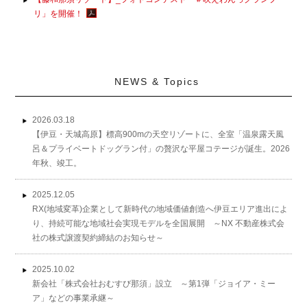
リ」を開催！
NEWS & Topics
2026.03.18
【伊豆・天城高原】標高900mの天空リゾートに、全室「温泉露天風
呂＆プライベートドッグラン付」の贅沢な平屋コテージが誕生。2026
年秋、竣工。
2025.12.05
RX(地域変革)企業として新時代の地域価値創造へ伊豆エリア進出によ
り、持続可能な地域社会実現モデルを全国展開 ～NX 不動産株式会
社の株式譲渡契約締結のお知らせ～
2025.10.02
新会社「株式会社おむすび那須」設立 ～第1弾「ジョイア・ミー
ア」などの事業承継～