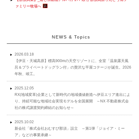
ァミリー牧場へ
NEWS & Topics
2026.03.18
【伊豆・天城高原】標高900mの天空リゾートに、全室「温泉露天風
呂＆プライベートドッグラン付」の贅沢な平屋コテージが誕生。2026
年秋、竣工。
2025.12.05
RX(地域変革)企業として新時代の地域価値創造へ伊豆エリア進出によ
り、持続可能な地域社会実現モデルを全国展開 ～NX 不動産株式会
社の株式譲渡契約締結のお知らせ～
2025.10.02
新会社「株式会社おむすび那須」設立 ～第1弾「ジョイア・ミー
ア」などの事業承継～