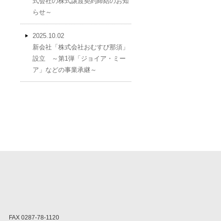
式会社の株式譲渡契約締結のお知
らせ～
2025.10.02
新会社「株式会社おむすび那須」
設立 ～第1弾「ジョイア・ミー
ア」などの事業承継～
FAX 0287-78-1120