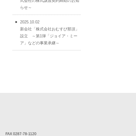
式会社の株式譲渡契約締結のお知
らせ～
2025.10.02
新会社「株式会社おむすび那須」
設立 ～第1弾「ジョイア・ミー
ア」などの事業承継～
FAX 0287-78-1120