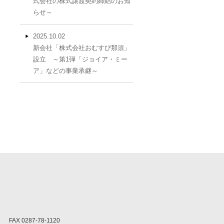
式会社の株式譲渡契約締結のお知
らせ～
2025.10.02
新会社「株式会社おむすび那須」
設立 ～第1弾「ジョイア・ミー
ア」などの事業承継～
FAX 0287-78-1120