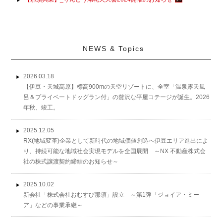
NEWS & Topics
2026.03.18
【伊豆・天城高原】標高900mの天空リゾートに、全室「温泉露天風
呂＆プライベートドッグラン付」の贅沢な平屋コテージが誕生。2026
年秋、竣工。
2025.12.05
RX(地域変革)企業として新時代の地域価値創造へ伊豆エリア進出によ
り、持続可能な地域社会実現モデルを全国展開 ～NX 不動産株式会
社の株式譲渡契約締結のお知らせ～
2025.10.02
新会社「株式会社おむすび那須」設立 ～第1弾「ジョイア・ミー
ア」などの事業承継～