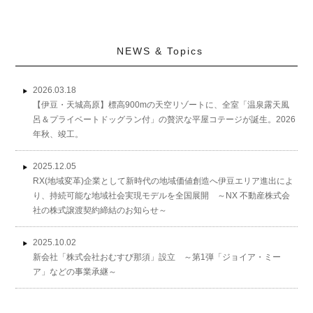
NEWS & Topics
2026.03.18
【伊豆・天城高原】標高900mの天空リゾートに、全室「温泉露天風
呂＆プライベートドッグラン付」の贅沢な平屋コテージが誕生。2026
年秋、竣工。
2025.12.05
RX(地域変革)企業として新時代の地域価値創造へ伊豆エリア進出によ
り、持続可能な地域社会実現モデルを全国展開 ～NX 不動産株式会
社の株式譲渡契約締結のお知らせ～
2025.10.02
新会社「株式会社おむすび那須」設立 ～第1弾「ジョイア・ミー
ア」などの事業承継～