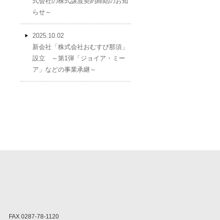
式会社の株式譲渡契約締結のお知
らせ～
2025.10.02
新会社「株式会社おむすび那須」
設立 ～第1弾「ジョイア・ミー
ア」などの事業承継～
FAX 0287-78-1120