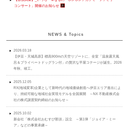
コンサート」開催のお知らせ
NEWS & Topics
2026.03.18
【伊豆・天城高原】標高900mの天空リゾートに、全室「温泉露天風
呂＆プライベートドッグラン付」の贅沢な平屋コテージが誕生。2026
年秋、竣工。
2025.12.05
RX(地域変革)企業として新時代の地域価値創造へ伊豆エリア進出によ
り、持続可能な地域社会実現モデルを全国展開 ～NX 不動産株式会
社の株式譲渡契約締結のお知らせ～
2025.10.02
新会社「株式会社おむすび那須」設立 ～第1弾「ジョイア・ミー
ア」などの事業承継～